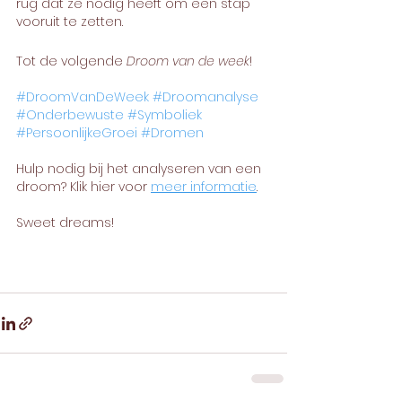
rug dat ze nodig heeft om een stap 
vooruit te zetten.
Tot de volgende 
Droom van de week
!
#DroomVanDeWeek
#Droomanalyse
#Onderbewuste
#Symboliek
#PersoonlijkeGroei
#Dromen
Hulp nodig bij het analyseren van een 
droom? Klik hier voor 
meer informatie
. 
Sweet dreams!