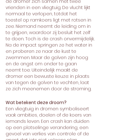
de dromer zich samen met twee 
vrienden in een vliegtuig. De vlucht lijkt 
normaal te verlopen, totdat het 
toestel op ramkoers ligt met rotsen in 
zee. Niemand neemt de leiding om in 
te grijpen, waardoor zij besluit het zelf 
te doen. Toch is de crash onvermijdelijk.
Na de impact springen ze het water in 
en proberen ze naar de kust te 
zwemmen. Maar de golven zijn hoog 
en de angst om onder te gaan 
neemt toe. Uiteindelijk maakt de 
dromer een bewuste keuze: in plaats 
van tegen de golven te vechten, laat 
ze zich meenemen door de stroming.
Wat betekent deze droom?
Een vliegtuig in dromen symboliseert 
vaak ambities, doelen of de koers van 
iemands leven. Een crash kan duiden 
op een plotselinge verandering, een 
gevoel van verlies van controle of de 