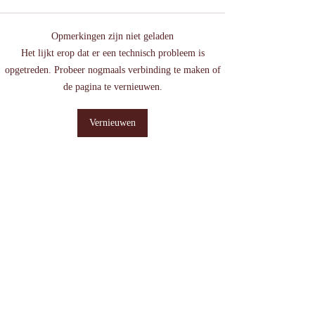
Opmerkingen zijn niet geladen
Dromen onthouden:
Ruis op de lijn 
Het lijkt erop dat er een technisch probleem is
hoe doe je dat?
intuïtie?
opgetreden. Probeer nogmaals verbinding te maken of
de pagina te vernieuwen.
Vernieuwen