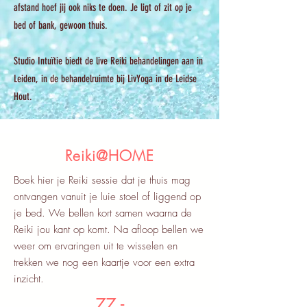
afstand hoef jij ook niks te doen. Je ligt of zit op je
bed of bank, gewoon thuis.
Studio Intuïtie biedt de live Reiki behandelingen aan in
Leiden, in de behandelruimte bij LivYoga in de Leidse
Hout.​​​​​​
REIKI
STUDIO INTUITIE
Reiki@HOME
Boek hier je Reiki sessie dat je thuis mag
ontvangen vanuit je luie stoel of liggend op
je bed. We bellen kort samen waarna de
Reiki jou kant op komt. Na afloop bellen we
weer om ervaringen uit te wisselen en
trekken we nog een kaartje voor een extra
inzicht.
77,-