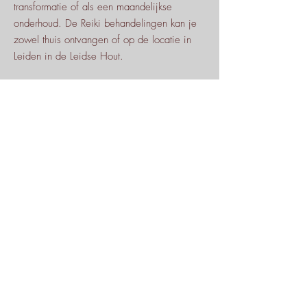
transformatie of als een maandelijkse
onderhoud. De Reiki behandelingen kan je
zowel thuis ontvangen of op de locatie in
Leiden in de Leidse Hout.
250,-
Boek direct
LIZEKE
Ik ben helemaal niet spiritueel of zweverig,
maar door de reiki behandeling ervaarde ik
een diepe ontspanning en zorgde ervoor dat
ik minder ging piekeren en s'nachts beter
sliep. Ik kwam weer in balans en voelde mij