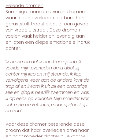
Helende dromen
Sommige mensen ervaren dromen 
waarin een overleden dierbare hen 
geruststelt, troost biedt of een gevoel 
van vrede uitstraalt. Deze dromen 
voelen vaak helder en levendig aan, 
en laten een diepe emotionele indruk 
achter.
“Ik droomde dat ik een trap op liep. Ik 
voelde mijn overleden oma alsof zij 
achter mij liep en mij steunde. Ik liep 
vervolgens weer aan de andere kant de 
trap af en kwam ik uit bij een prachtige 
zee en ging ik heerlijk zwemmen en was 
ik op eens op vakantie. Mijn moeder was 
ook mee op vakantie, maar zij stond op 
de trap.”
Voor deze dromer betekende deze 
droom dat haar overleden oma haar 
en haar moeder dichter bij elkaar wil 